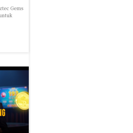
Aztec Gems
untuk