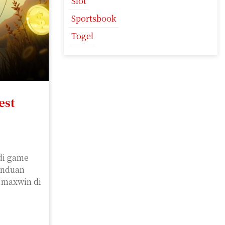
Slot
Sportsbook
Togel
est
di game
anduan
r maxwin di