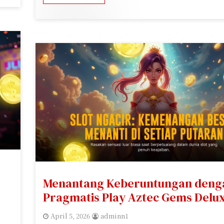
Menantang Keberuntungan denga
Pragmatis Play Aztec Gems Delu
April 5, 2026
adminn1