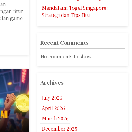
man
Mendalami Togel Singapore:
ngan fitur
Strategi dan Tips Jitu
ulan game
Recent Comments
No comments to show.
Archives
July 2026
April 2026
March 2026
December 2025