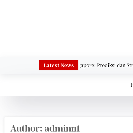
S
k
i
p
t
o
c
o
n
rasi Serunya Togel Singapore: Prediksi dan Strategi Am
Latest News
t
e
n
t
Author:
adminn1