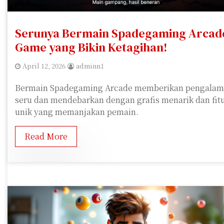
Serunya Bermain Spadegaming Arcad
Game yang Bikin Ketagihan!
April 12, 2026
adminn1
Bermain Spadegaming Arcade memberikan pengala
seru dan mendebarkan dengan grafis menarik dan fit
unik yang memanjakan pemain.
Read More