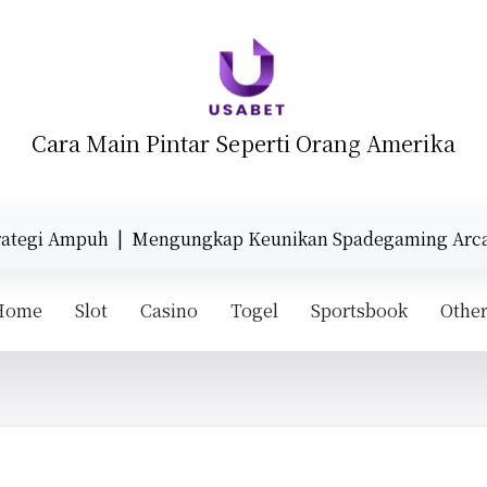
Cara Main Pintar Seperti Orang Amerika
puh |
Mengungkap Keunikan Spadegaming Arcade yang 
Home
Slot
Casino
Togel
Sportsbook
Othe