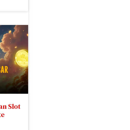
n Slot
xe