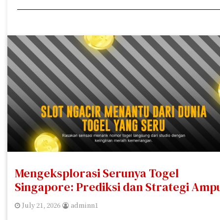
Mengeksplorasi Serunya Togel
Singapore: Prediksi dan Strategi Amp
July 21, 2026
adminn1