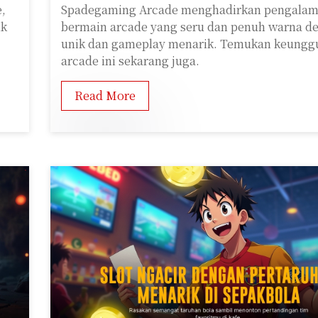
,
Spadegaming Arcade menghadirkan pengala
uk
bermain arcade yang seru dan penuh warna de
unik dan gameplay menarik. Temukan keungg
arcade ini sekarang juga.
Read More