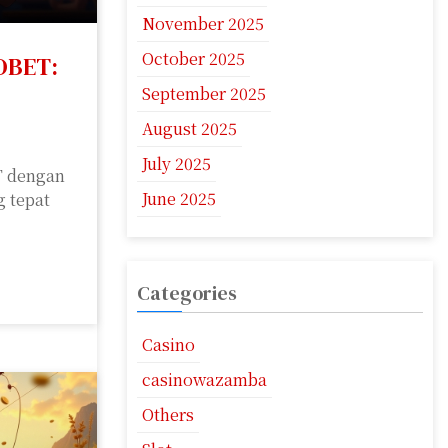
November 2025
October 2025
OBET:
September 2025
August 2025
July 2025
T dengan
June 2025
g tepat
Categories
Casino
casinowazamba
Others