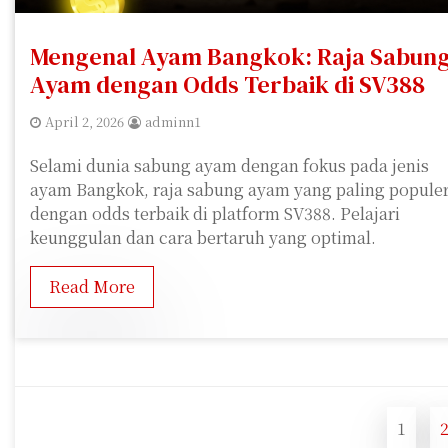
Mengenal Ayam Bangkok: Raja Sabun
Ayam dengan Odds Terbaik di SV388
April 2, 2026
adminn1
Selami dunia sabung ayam dengan fokus pada jenis
ayam Bangkok, raja sabung ayam yang paling popule
dengan odds terbaik di platform SV388. Pelajari
keunggulan dan cara bertaruh yang optimal.
Read More
P
1
o
P