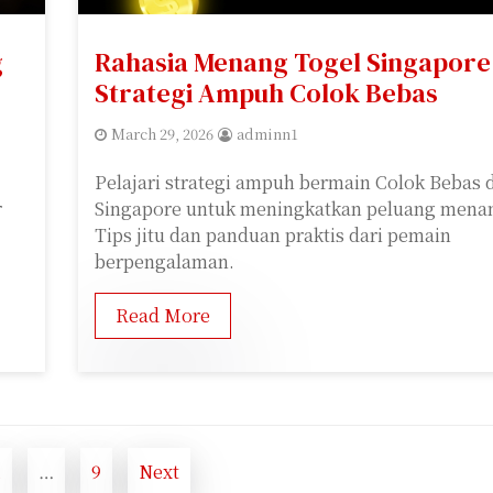
g
Rahasia Menang Togel Singapore
Strategi Ampuh Colok Bebas
March 29, 2026
adminn1
Pelajari strategi ampuh bermain Colok Bebas d
r
Singapore untuk meningkatkan peluang mena
Tips jitu dan panduan praktis dari pemain
berpengalaman.
Read More
2
…
9
Next
P
P