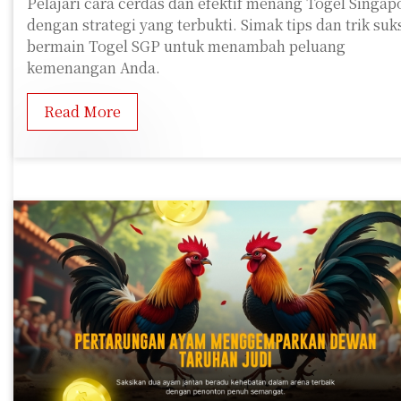
Pelajari cara cerdas dan efektif menang Togel Singap
dengan strategi yang terbukti. Simak tips dan trik suk
bermain Togel SGP untuk menambah peluang
kemenangan Anda.
Read More