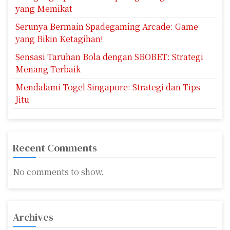
yang Memikat
Serunya Bermain Spadegaming Arcade: Game
yang Bikin Ketagihan!
Sensasi Taruhan Bola dengan SBOBET: Strategi
Menang Terbaik
Mendalami Togel Singapore: Strategi dan Tips
Jitu
Recent Comments
No comments to show.
Archives