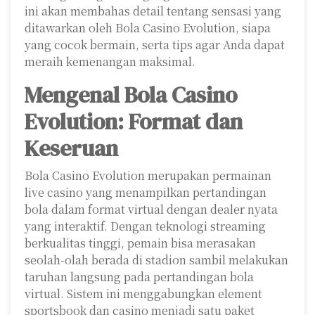
ini akan membahas detail tentang sensasi yang
ditawarkan oleh Bola Casino Evolution, siapa
yang cocok bermain, serta tips agar Anda dapat
meraih kemenangan maksimal.
Mengenal Bola Casino
Evolution: Format dan
Keseruan
Bola Casino Evolution merupakan permainan
live casino yang menampilkan pertandingan
bola dalam format virtual dengan dealer nyata
yang interaktif. Dengan teknologi streaming
berkualitas tinggi, pemain bisa merasakan
seolah-olah berada di stadion sambil melakukan
taruhan langsung pada pertandingan bola
virtual. Sistem ini menggabungkan element
sportsbook dan casino menjadi satu paket