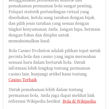
pemahaman permainan bola sangat penting.
Pelajari statistik pertandingan virtual yang
disediakan, kelola uang taruhan dengan bijak,
dan pilih jenis taruhan yang sesuai dengan
tingkat kenyamanan Anda. Jangan lupa, bermain
dengan fokus dan disiplin untuk
memaksimalkan hasil.
Bola Casino Evolution adalah pilihan tepat untuk
pecinta bola dan casino yang ingin merasakan
sensasi baru dalam bertaruh bola. Untuk
informasi lebih lengkap tentang permainan
casino lain, kunjungi artikel kami tentang
Casino Terbaik
.
Untuk pemahaman lebih dalam tentang
permainan bola, Anda juga dapat melihat link
referensi Wikipedia berikut:
Bola di Wikipedia
.