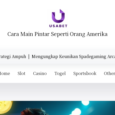
Cara Main Pintar Seperti Orang Amerika
gi Ampuh |
Mengungkap Keunikan Spadegaming Arcade 
Home
Slot
Casino
Togel
Sportsbook
Othe