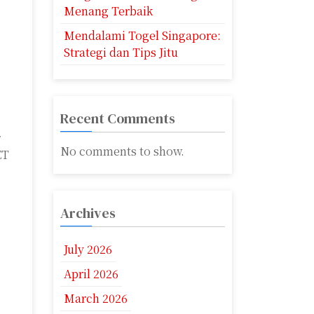
Menang Terbaik
Mendalami Togel Singapore:
Strategi dan Tips Jitu
Recent Comments
r
No comments to show.
ET
Archives
July 2026
April 2026
March 2026