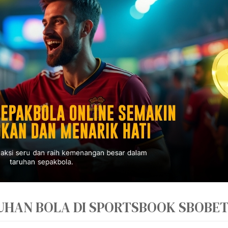
UHAN BOLA DI SPORTSBOOK SBOBE