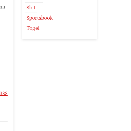
smi
Slot
Sportsbook
Togel
V388