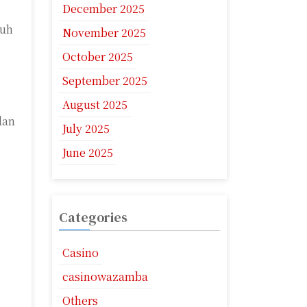
December 2025
ruh
November 2025
October 2025
September 2025
August 2025
dan
July 2025
June 2025
Categories
Casino
casinowazamba
Others