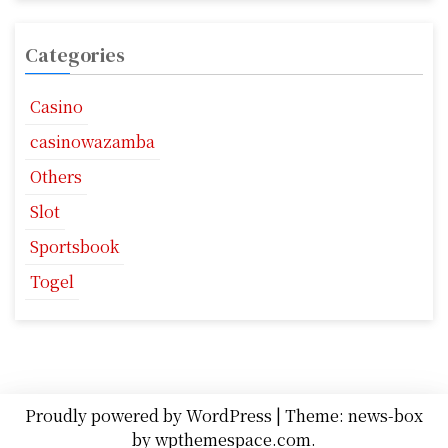
Categories
Casino
casinowazamba
Others
Slot
Sportsbook
Togel
Proudly powered by WordPress
|
Theme: news-box
by
wpthemespace.com
.