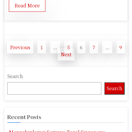
Read More
P
Previous
1
…
5
6
7
…
9
o
P
P
P
P
P
Next
a
a
a
a
a
s
g
g
g
g
g
t
e
e
e
e
e
Search
s
Search
p
a
g
Recent Posts
i