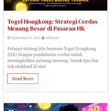
Togel Hongkong: Strategi Cerdas
Menang Besar di Pasaran HK
September 6, 2025
adminn1
Pelajari strategi jitu bermain Togel Hongkong
(HK) dengan pendekatan cerdas untuk
meningkatkan peluang menang. Simak tips dan
trik eksklusif di sini!
Read More