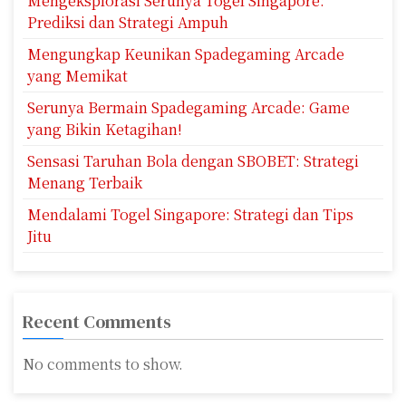
Mengeksplorasi Serunya Togel Singapore:
n
Prediksi dan Strategi Ampuh
a
Mengungkap Keunikan Spadegaming Arcade
yang Memikat
t
Serunya Bermain Spadegaming Arcade: Game
i
yang Bikin Ketagihan!
o
Sensasi Taruhan Bola dengan SBOBET: Strategi
Menang Terbaik
n
Mendalami Togel Singapore: Strategi dan Tips
Jitu
Recent Comments
No comments to show.