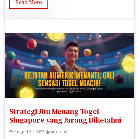
Read More
Strategi Jitu Menang Togel
Singapore yang Jarang Diketahui
August 30, 2025
adminn1