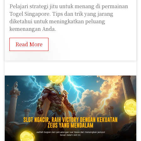
Pelajari strategi jitu untuk menang di permainan
Togel Singapore. Tips dan trik yang jarang
diketahui untuk meningkatkan peluang
kemenangan Anda.
Read More