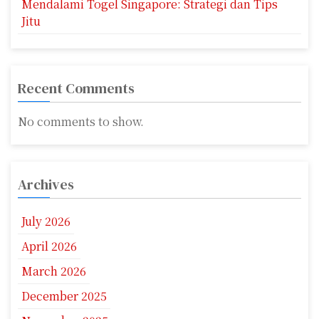
Mendalami Togel Singapore: Strategi dan Tips
Jitu
Recent Comments
No comments to show.
Archives
July 2026
April 2026
March 2026
December 2025