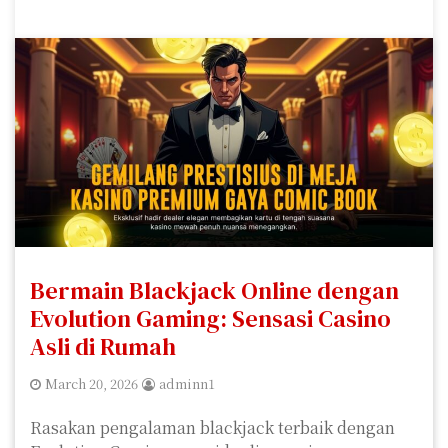
Bermain Blackjack Online dengan
Evolution Gaming: Sensasi Casino
Asli di Rumah
March 20, 2026
adminn1
Rasakan pengalaman blackjack terbaik dengan