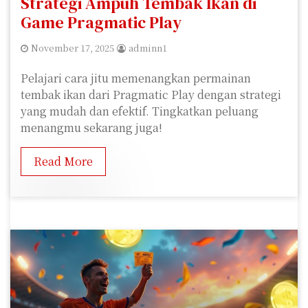
Strategi Ampuh Tembak Ikan di
Game Pragmatic Play
November 17, 2025
adminn1
Pelajari cara jitu memenangkan permainan
tembak ikan dari Pragmatic Play dengan strategi
yang mudah dan efektif. Tingkatkan peluang
menangmu sekarang juga!
Read More