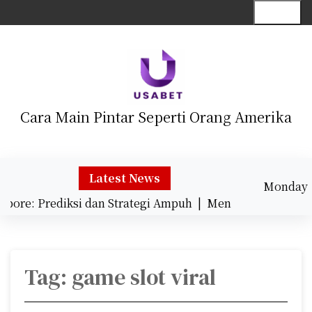
S
Menu
k
i
p
t
o
c
Cara Main Pintar Seperti Orang Amerika
o
n
t
e
Latest News
Monday
n
re: Prediksi dan Strategi Ampuh |
Mengungkap Keunikan
August 3,
t
3:41 pm
2026
Tag:
game slot viral