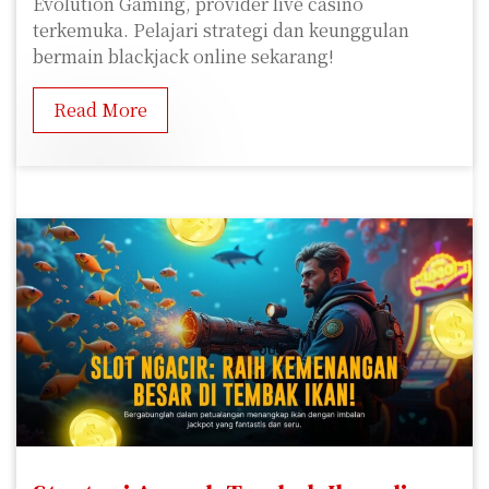
Evolution Gaming, provider live casino
terkemuka. Pelajari strategi dan keunggulan
bermain blackjack online sekarang!
Read More