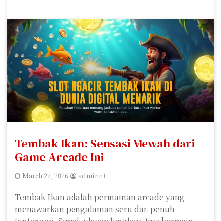
Tembak Ikan: Sensasi Mewah dari
Game Arcade Ini
March 27, 2026
adminn1
Tembak Ikan adalah permainan arcade yang
menawarkan pengalaman seru dan penuh
tantangan. Simak ulasan lengkap, tips bermain,