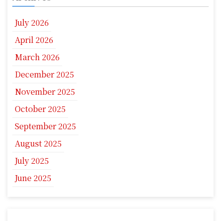
July 2026
April 2026
March 2026
December 2025
November 2025
October 2025
September 2025
August 2025
July 2025
June 2025