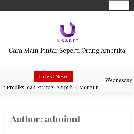
S
Menu
k
i
p
t
o
c
Cara Main Pintar Seperti Orang Amerika
o
n
t
e
Latest News
Wednesday
n
iksi dan Strategi Ampuh |
Mengungkap Keunikan Spadeg
August 5,
t
10:31 pm
2026
Author:
adminn1