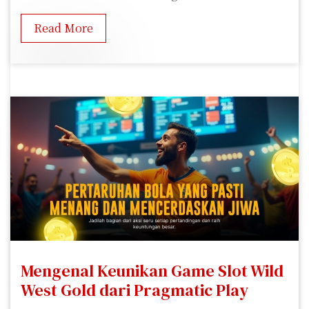
Read More
Mengenal Keunikan Game Slot Wild
West Gold dari Pragmatic Play