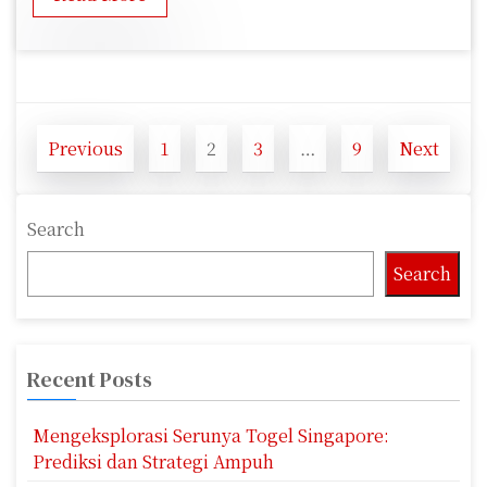
P
Previous
1
2
3
…
9
Next
o
P
P
P
P
a
a
a
a
s
g
g
g
g
Search
t
e
e
e
e
Search
s
p
a
Recent Posts
g
Mengeksplorasi Serunya Togel Singapore:
i
Prediksi dan Strategi Ampuh