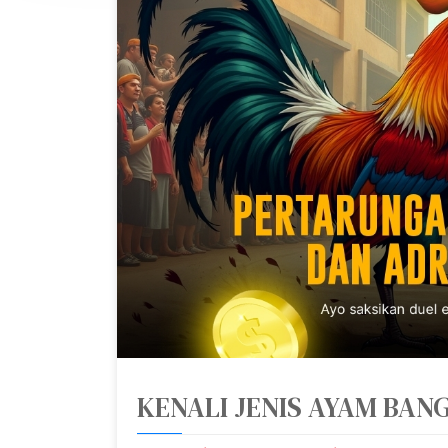
KENALI JENIS AYAM BAN