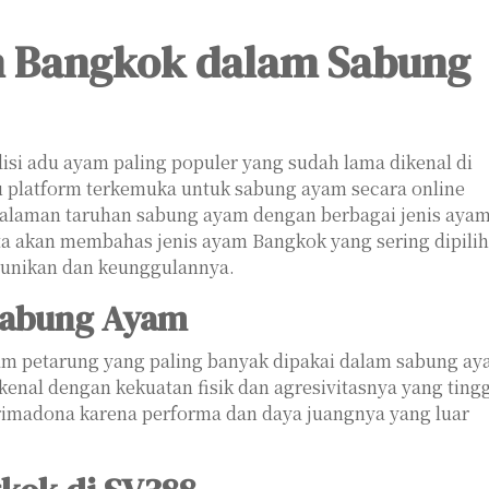
am Bangkok dalam Sabung
si adu ayam paling populer yang sudah lama dikenal di
tu platform terkemuka untuk sabung ayam secara online
alaman taruhan sabung ayam dengan berbagai jenis aya
ita akan membahas jenis ayam Bangkok yang sering dipilih
unikan dan keunggulannya.
Sabung Ayam
am petarung yang paling banyak dipakai dalam sabung ay
rkenal dengan kekuatan fisik dan agresivitasnya yang tingg
imadona karena performa dan daya juangnya yang luar