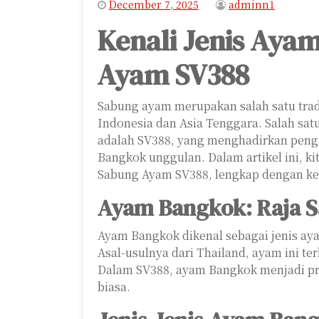
December 7, 2025
adminn1
Kenali Jenis Ay
Ayam SV388
Sabung ayam merupakan salah satu tradi
Indonesia dan Asia Tenggara. Salah sa
adalah SV388, yang menghadirkan peng
Bangkok unggulan. Dalam artikel ini, k
Sabung Ayam SV388, lengkap dengan ke
Ayam Bangkok: Raja 
Ayam Bangkok dikenal sebagai jenis ay
Asal-usulnya dari Thailand, ayam ini te
Dalam SV388, ayam Bangkok menjadi pr
biasa.