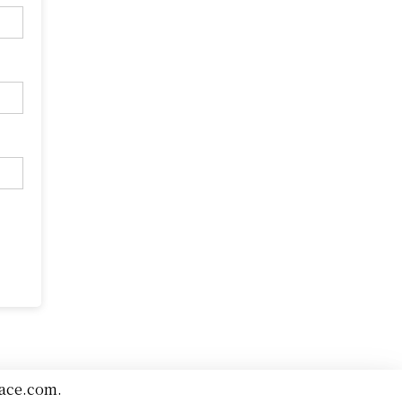
ace.com
.