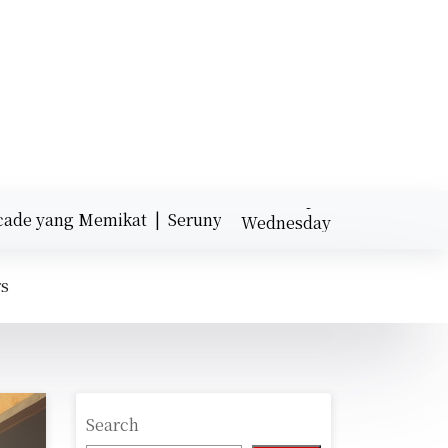
yang Memikat |
Serunya Bermain Spadegaming Arcade: G
Wednesday
August 5,
8:37 pm
2026
rs
Search