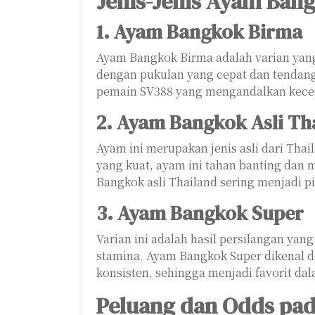
Jenis-Jenis Ayam Ban
1. Ayam Bangkok Birma
Ayam Bangkok Birma adalah varian yang
dengan pukulan yang cepat dan tendang
pemain SV388 yang mengandalkan kecep
2. Ayam Bangkok Asli Th
Ayam ini merupakan jenis asli dari Thai
yang kuat, ayam ini tahan banting dan 
Bangkok asli Thailand sering menjadi p
3. Ayam Bangkok Super
Varian ini adalah hasil persilangan y
stamina. Ayam Bangkok Super dikenal d
konsisten, sehingga menjadi favorit dal
Peluang dan Odds pa