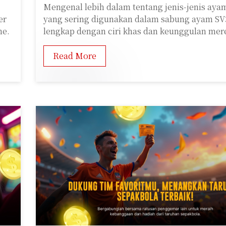
Mengenal lebih dalam tentang jenis-jenis ay
er
yang sering digunakan dalam sabung ayam SV
ne.
lengkap dengan ciri khas dan keunggulan mer
Read More