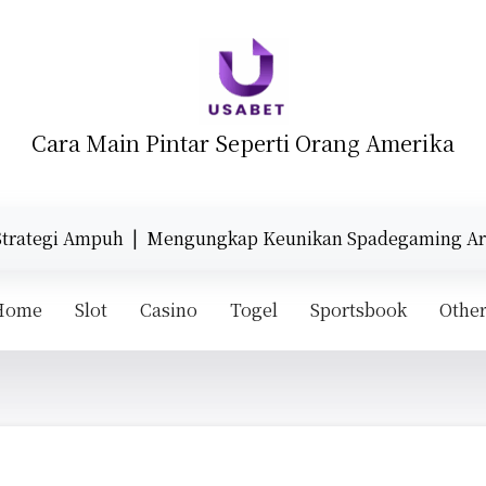
Cara Main Pintar Seperti Orang Amerika
tegi Ampuh |
Mengungkap Keunikan Spadegaming Arcade
Home
Slot
Casino
Togel
Sportsbook
Othe