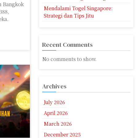
am Bangkok
Mendalami Togel Singapore:
388,
Strategi dan Tips Jitu
eka.
Recent Comments
No comments to show.
Archives
July 2026
April 2026
March 2026
December 2025