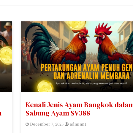
Kenali Jenis Ayam Bangkok dala
n
Sabung Ayam SV388
December 7, 2025
adminn1