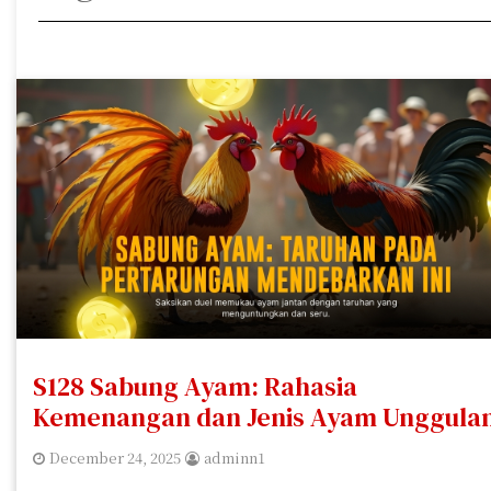
S128 Sabung Ayam: Rahasia
Kemenangan dan Jenis Ayam Unggula
December 24, 2025
adminn1