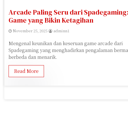
Arcade Paling Seru dari Spadegaming
Game yang Bikin Ketagihan
November 25, 2025
adminn1
Mengenal keunikan dan keseruan game arcade dari
Spadegaming yang menghadirkan pengalaman berma
berbeda dan menarik.
Read More