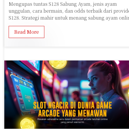
Mengupas tuntas S128 Sabung Ayam, jenis ayam
unggulan, cara bermain, dan odds terbaik dari provid
S128. Strategi mahir untuk menang sabung ayam onli
Read More