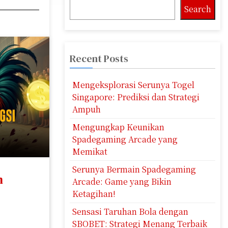
Search
Recent Posts
Mengeksplorasi Serunya Togel
Singapore: Prediksi dan Strategi
Ampuh
Mengungkap Keunikan
Spadegaming Arcade yang
Memikat
Serunya Bermain Spadegaming
m
Arcade: Game yang Bikin
Ketagihan!
Sensasi Taruhan Bola dengan
SBOBET: Strategi Menang Terbaik