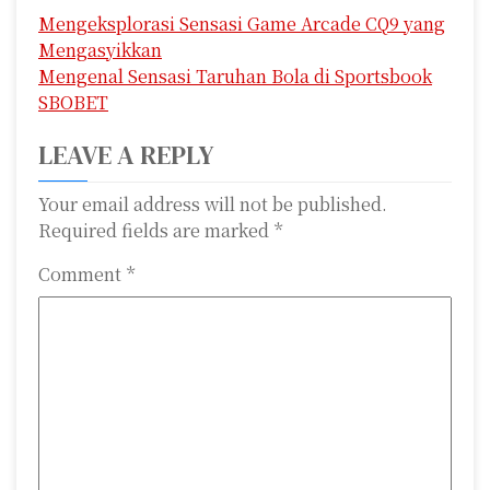
Mengeksplorasi Sensasi Game Arcade CQ9 yang
o
Mengasyikkan
s
Mengenal Sensasi Taruhan Bola di Sportsbook
SBOBET
t
LEAVE A REPLY
n
a
Your email address will not be published.
Required fields are marked
*
v
Comment
*
i
g
a
t
i