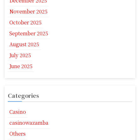
December 2025
November 2025
October 2025
September 2025
August 2025
July 2025
June 2025
Categories
Casino
casinowazamba
Others