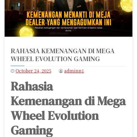
RAHASIA KEMENANGAN DI MEGA
WHEEL EVOLUTION GAMING
October 24, 2025
adminn1
Rahasia
Kemenangan di Mega
Wheel Evolution
Gaming