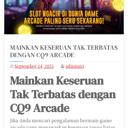
MAINKAN KESERUAN TAK TERBATAS
DENGAN CQ9 ARCADE
September 24, 2025
adminn1
Mainkan Keseruan
Tak Terbatas dengan
CQ9 Arcade
Jika Anda mencari pengalaman bermain game
arcade yang menawarkan keseruan tanpa batas