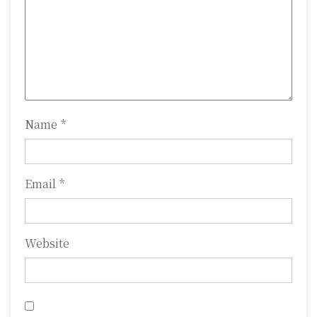
a
t
i
o
n
Name
*
Email
*
Website