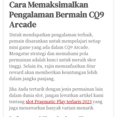
Cara Memaksimalkan
Pengalaman Bermain CQ9
Arcade
Untuk mendapatkan pengalaman terbaik,
pemain disarankan untuk mempelajari setiap
mini game yang ada dalam CQ9 Arcade.
Mengatur strategi dan memahami pola
permainan adalah kunci untuk meraih skor
tinggi. Selain itu, rajin memanfaatkan fitur
reward akan memberikan keuntungan lebih
dalam jangka panjang.
Jika Anda tertarik dengan jenis permainan lain
dalam dunia slot, jangan lewatkan artikel kami
tentang
slot Pragmatic Play terlaris 2023
yang
juga menawarkan banyak variasi menarik.