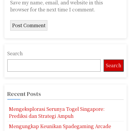
Save my name, email, and website in this
browser for the next time I comment.
Search
Search
Recent Posts
Mengeksplorasi Serunya Togel Singapore:
Prediksi dan Strategi Ampuh
Mengungkap Keunikan Spadegaming Arcade