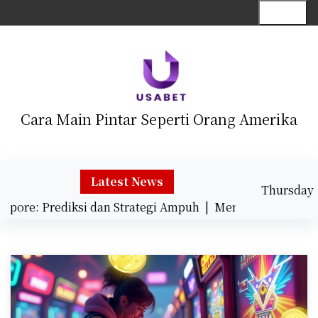
S
Menu
k
i
p
t
o
c
Cara Main Pintar Seperti Orang Amerika
o
n
t
e
Latest News
Thursday
n
ore: Prediksi dan Strategi Ampuh |
Mengungkap Keunika
August 6,
t
6:36 pm
2026