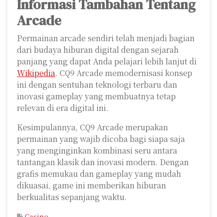
Informasi Tambahan Tentang
Arcade
Permainan arcade sendiri telah menjadi bagian
dari budaya hiburan digital dengan sejarah
panjang yang dapat Anda pelajari lebih lanjut di
Wikipedia
. CQ9 Arcade memodernisasi konsep
ini dengan sentuhan teknologi terbaru dan
inovasi gameplay yang membuatnya tetap
relevan di era digital ini.
Kesimpulannya, CQ9 Arcade merupakan
permainan yang wajib dicoba bagi siapa saja
yang menginginkan kombinasi seru antara
tantangan klasik dan inovasi modern. Dengan
grafis memukau dan gameplay yang mudah
dikuasai, game ini memberikan hiburan
berkualitas sepanjang waktu.
Casino