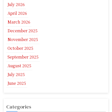
July 2026
April 2026
March 2026
December 2025
November 2025
October 2025
September 2025
August 2025
July 2025
June 2025
Categories