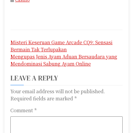
P
Misteri Keseruan Game Arcade CQ9: Sensasi
o
Bermain Tak Terlupakan
s
Mengupas Jenis Ayam Aduan Bersaudara yang
Mendominasi Sabung Ayam Online
t
LEAVE A REPLY
n
a
Your email address will not be published.
Required fields are marked
*
v
Comment
*
i
g