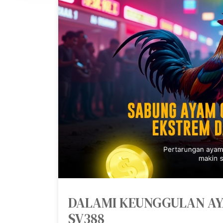
DALAMI KEUNGGULAN AY
SV388