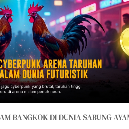
AM BANGKOK DI DUNIA SABUNG AYA