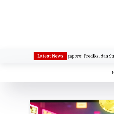
S
k
i
p
t
o
c
o
n
ksplorasi Serunya Togel Singapore: Prediksi dan Strate
Latest News
t
e
n
t