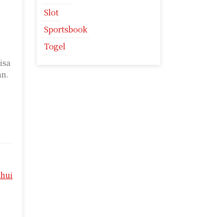
Slot
Sportsbook
Togel
isa
an.
ahui