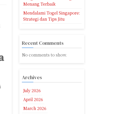
Menang Terbaik
Mendalami Togel Singapore:
Strategi dan Tips Jitu
k
Recent Comments
a
No comments to show.
Archives
i
July 2026
April 2026
March 2026