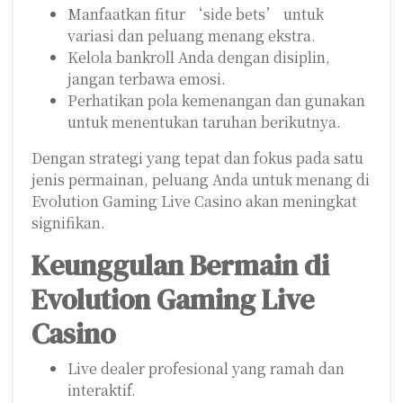
Manfaatkan fitur ‘side bets’ untuk
variasi dan peluang menang ekstra.
Kelola bankroll Anda dengan disiplin,
jangan terbawa emosi.
Perhatikan pola kemenangan dan gunakan
untuk menentukan taruhan berikutnya.
Dengan strategi yang tepat dan fokus pada satu
jenis permainan, peluang Anda untuk menang di
Evolution Gaming Live Casino akan meningkat
signifikan.
Keunggulan Bermain di
Evolution Gaming Live
Casino
Live dealer profesional yang ramah dan
interaktif.